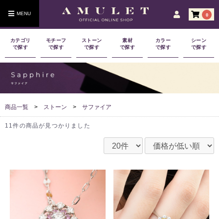
0
カテゴリ
モチーフ
ストーン
素材
カラー
シーン
で探す
で探す
で探す
で探す
で探す
で探す
商品一覧
>
ストーン
>
サファイア
11件
の商品が見つかりました